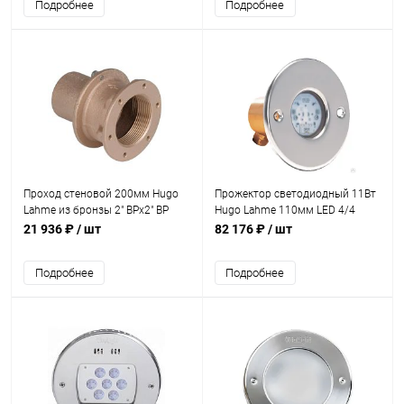
Подробнее
Подробнее
Проход стеновой 200мм Hugo
Прожектор светодиодный 11Вт
Lahme из бронзы 2" ВРх2" ВР
Hugo Lahme 110мм LED 4/4
(универсал) (3000050)
RGBW 24В (ниша 4250050)
21 936 ₽
/ шт
82 176 ₽
/ шт
(4.40400220)
Подробнее
Подробнее