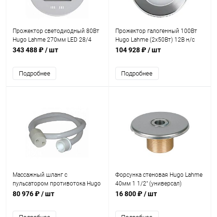
Прожектор светодиодный 80Вт
Прожектор галогенный 100Вт
Hugo Lahme 270мм LED 28/4
Hugo Lahme (2х50Вт) 12В н/с
RGBW 24В (ниша 4100050)
(4140220)
343 488 ₽
/ шт
104 928 ₽
/ шт
(4.40000220)
Подробнее
Подробнее
Массажный шланг с
Форсунка стеновая Hugo Lahme
пульсатором противотока Hugo
40мм 1 1/2" (универсал)
Lahme TAIFUN (8551050)
(морская вода) (3100421)
80 976 ₽
/ шт
16 800 ₽
/ шт