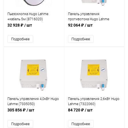
Пьезокнопка Hugo Lahme
Панель управления
+кабель 5м (8716020)
противотока Hugo Lahme
JUNIOR (7322160)
32 928 ₽
/ шт
92 064 ₽
/ шт
Подробнее
Подробнее
Панель управления 4,0кВт Hugo
Панель управления 2,6кВт Hugo
Lahme (7335050)
Lahme (7322060)
305 856 ₽
/ шт
84 720 ₽
/ шт
Подробнее
Подробнее