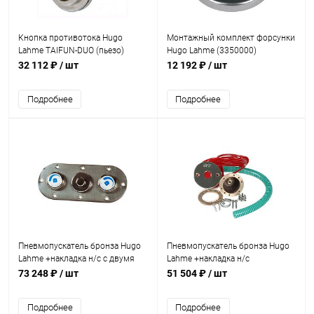
Кнопка противотока Hugo
Монтажный комплект форсунки
Lahme TAIFUN-DUO (пьезо)
Hugo Lahme (3350000)
кабель 5м (7308720)
32 112 ₽
/ шт
12 192 ₽
/ шт
Подробнее
Подробнее
Пневмопускатель бронза Hugo
Пневмопускатель бронза Hugo
Lahme +накладка н/с с двумя
Lahme +накладка н/с
регуляторами воздуха
(универсал) (7010220)
73 248 ₽
/ шт
51 504 ₽
/ шт
(8702020)
Подробнее
Подробнее