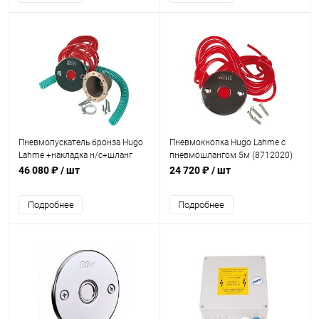
Пневмопускатель бронза Hugo
Пневмокнопка Hugo Lahme с
Lahme +накладка н/с+шланг
пневмошлангом 5м (8712020)
(плитка) (7010120)
46 080 ₽
/ шт
24 720 ₽
/ шт
Подробнее
Подробнее