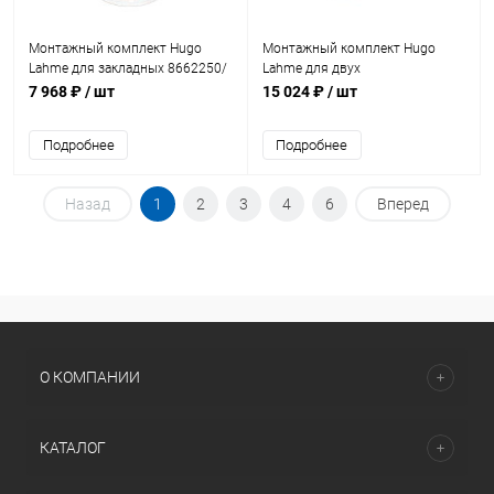
Монтажный комплект Hugo
Монтажный комплект Hugo
Lahme для закладных 8662250/
Lahme для двух
8663450/ 8641050 (универсал)
гидромассажных форсунок
7 968 ₽
/ шт
15 024 ₽
/ шт
(8674250)
8м3/ч (универсал) (8669950)
Подробнее
Подробнее
Назад
1
2
3
4
6
Вперед
О КОМПАНИИ
КАТАЛОГ