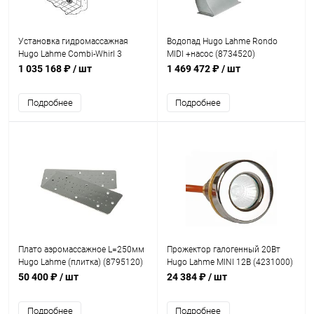
Установка гидромассажная
Водопад Hugo Lahme Rondo
Hugo Lahme Combi-Whirl 3
MIDI +насос (8734520)
(8650020)
1 035 168 ₽
/ шт
1 469 472 ₽
/ шт
Подробнее
Подробнее
Плато aэромассажное L=250мм
Прожектор галогенный 20Вт
Hugo Lahme (плитка) (8795120)
Hugo Lahme MINI 12В (4231000)
50 400 ₽
/ шт
24 384 ₽
/ шт
Подробнее
Подробнее