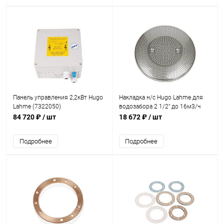
Панель управления 2,2кВт Hugo
Накладка н/с Hugo Lahme для
Lahme (7322050)
водозабора 2 1/2" до 16м3/ч
(8671520)
84 720 ₽
/ шт
18 672 ₽
/ шт
Подробнее
Подробнее