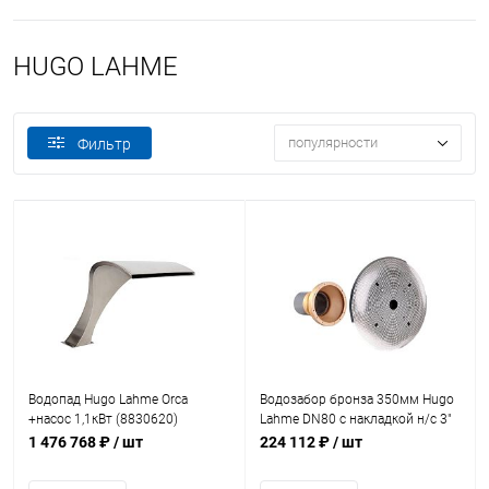
HUGO LAHME
популярности
Фильтр
Водопад Hugo Lahme Orca
Водозабор бронза 350мм Hugo
+насос 1,1кВт (8830620)
Lahme DN80 с накладкой н/с 3"
50м3/ч (морская вода)
1 476 768 ₽
/ шт
224 112 ₽
/ шт
(9162021)