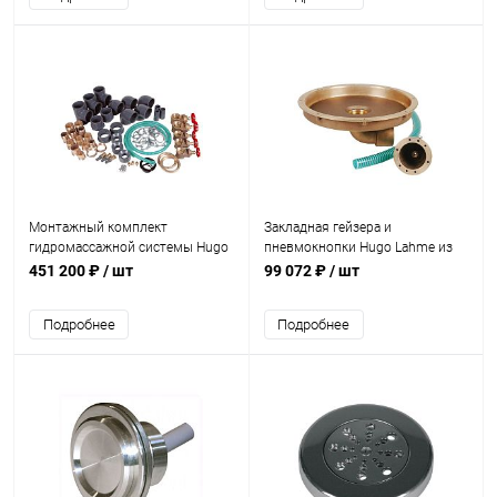
Монтажный комплект
Закладная гейзера и
гидромассажной системы Hugo
пневмокнопки Hugo Lahme из
Lahme на 6 форсунок (8650050)
бронзы (8500050)
451 200 ₽
/ шт
99 072 ₽
/ шт
Подробнее
Подробнее