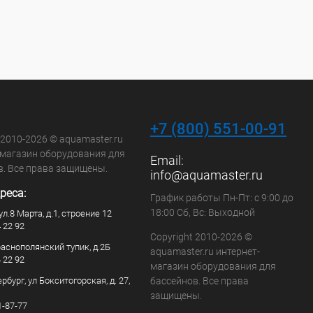
+7 (800) 551-00-91
 2010-2026 © aquamaster.ru
-магазин оборудования для
Email:
в. Все права защищены.
info@aquamaster.ru
реса:
График работы Пн-Пт: с 9:00 до
18:00 Сб, Вс: Выходной
ул.8 Марта, д.1, строение 12
4 22 92
Copyright 2010-2026 ©
раснополянский тупик, д.2Б
aquamaster.ru интернет-
4 22 92
магазин оборудования для
рбург, ул Бокситогорская, д. 27,
бассейнов. Все права
защищены.
1-87-77