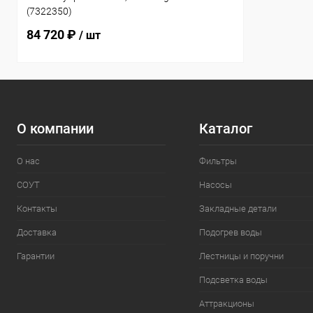
(7322350)
84 720 ₽
/ шт
О компании
Каталог
О нас
Фильтры
СОУТ
Насосы
Контакты
Закладные детали
Доставка
Подогрев воды
Гарантии
Лестницы и поручни
Подсветка воды
Аттракционы