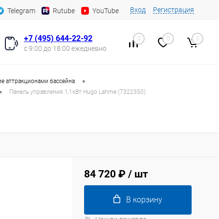
Вход
Регистрация
Telegram
Rutube
YouTube
+7 (495) 644-22-92
0
0
0
с 9:00 до 18:00 ежедневно
•
е аттракционами бассейна
•
Панель управления 1,1кВт Hugo Lahme (7322350)
84 720 ₽
/ шт
В корзину