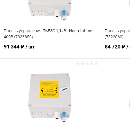
Панель управления ПЬЕЗО 1,1кВт Hugo Lahme
Панель упра
400В (7336850)
(7322060)
91 344 ₽
84 720 ₽
/ шт
/
В корзину
В избранное
В избранн
К сравнению
Под заказ
К сравнен