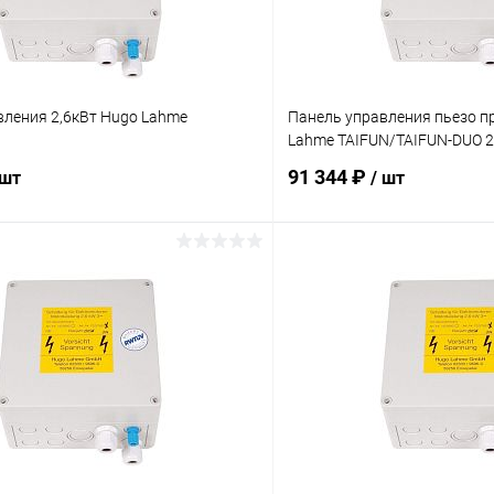
вления 2,6кВт Hugo Lahme
Панель управления пьезо п
Lahme TAIFUN/TAIFUN-DUO 2
91 344 ₽
 шт
/ шт
В корзину
В корз
ое
В избранное
ию
В наличии
К сравнению