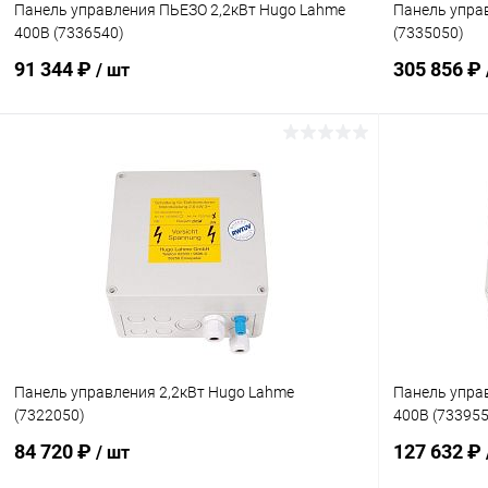
Панель управления ПЬЕЗО 2,2кВт Hugo Lahme
Панель упра
400В (7336540)
(7335050)
91 344 ₽
305 856 ₽
/ шт
В корзину
В избранное
В избранн
К сравнению
Под заказ
К сравнен
Панель управления 2,2кВт Hugo Lahme
Панель упра
(7322050)
400В (733955
84 720 ₽
127 632 ₽
/ шт