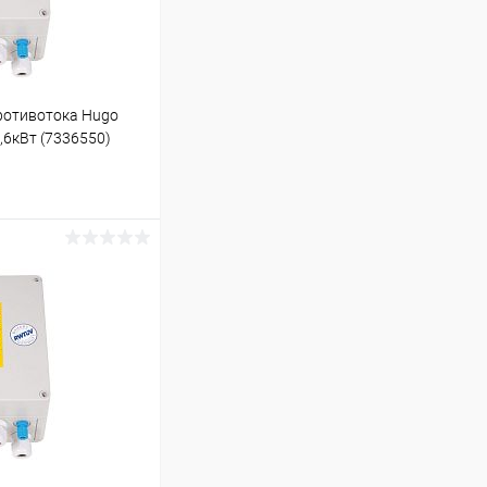
ротивотока Hugo
,6кВт (7336550)
ину
В наличии