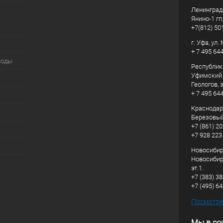
Ленинград
Янино-1 гп
+7(812) 50
г. Уфа, ул
+ 7 495 64
воды
Республик
Уфимский р
Геологов, з
+ 7 495 64
Краснодарс
Березовый
+7 (861) 20
+7 928 223
Новосибирс
Новосибирс
эт.1.
+7 (383) 3
+7 (495) 6
Посмотрет
Мы в со