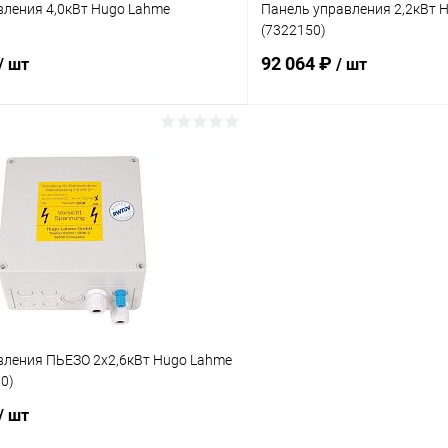
вления 4,0кВт Hugo Lahme
Панель управления 2,2кВт 
(7322150)
92 064 ₽
/ шт
/ шт
В корзину
В корз
ое
В избранное
ию
Под заказ
К сравнению
вления ПЬЕЗО 2х2,6кВт Hugo Lahme
0)
/ шт