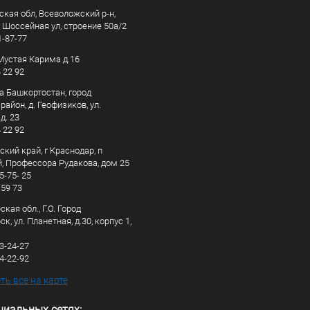
ская обл, Всеволожский р-н,
, Шоссейная ул, строение 50а/2
1-87-77
. Мустая Карима д.16
4 22 92
а Башкортостан, город
айон, д. Геофизиков, ул.
д. 23
4 22 92
кий край, г Краснодар, п
, Профессора Рудакова, дом 25
5-75- 25
 59 73
кая обл., Г.О. Город
к, ул. Планетная, д.30, корпус 1,
83-24-27
44-22-92
ь все на карте
циальных сетях: