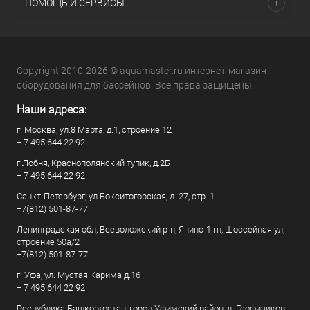
ПОМОЩЬ И СЕРВИСЫ
Copyright 2010-2026 © aquamaster.ru интернет-магазин
оборудования для бассейнов. Все права защищены.
Наши адреса:
г. Москва, ул.8 Марта, д.1, строение 12
+ 7 495 644 22 92
г.Лобня, Краснополянский тупик, д.2Б
+ 7 495 644 22 92
Санкт-Петербург, ул Бокситогорская, д. 27, стр. 1
+7(812) 501-87-77
Ленинградская обл, Всеволожский р-н, Янино-1 гп, Шоссейная ул,
строение 50а/2
+7(812) 501-87-77
г. Уфа, ул. Мустая Карима д.16
+ 7 495 644 22 92
Республика Башкортостан, город Уфимский район, д. Геофизиков,