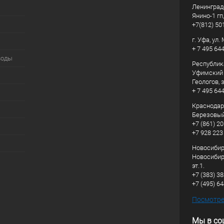
Ленинград
Янино-1 гп
+7(812) 50
г. Уфа, ул
+ 7 495 64
воды
Республик
Уфимский р
Геологов, з
+ 7 495 64
Краснодарс
Березовый
+7 (861) 20
+7 928 223
Новосибирс
Новосибирс
эт.1.
+7 (383) 3
+7 (495) 6
Посмотрет
Мы в со