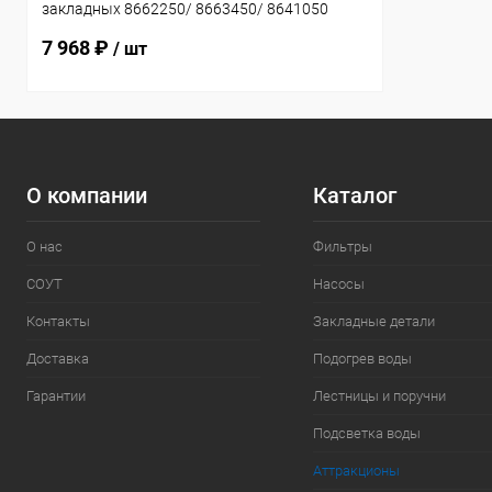
закладных 8662250/ 8663450/ 8641050
(универсал) (8674250)
7 968 ₽
/ шт
О компании
Каталог
О нас
Фильтры
СОУТ
Насосы
Контакты
Закладные детали
Доставка
Подогрев воды
Гарантии
Лестницы и поручни
Подсветка воды
Аттракционы