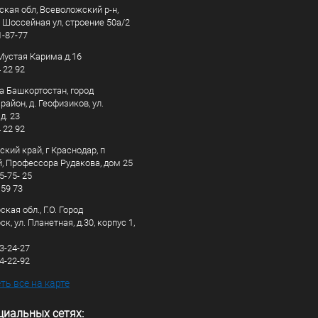
ская обл, Всеволожский р-н,
, Шоссейная ул, строение 50а/2
1-87-77
. Мустая Карима д.16
4 22 92
а Башкортостан, город
айон, д. Геофизиков, ул.
д. 23
4 22 92
кий край, г Краснодар, п
, Профессора Рудакова, дом 25
5-75- 25
 59 73
кая обл., Г.О. Город
к, ул. Планетная, д.30, корпус 1,
83-24-27
44-22-92
ь все на карте
циальных сетях: