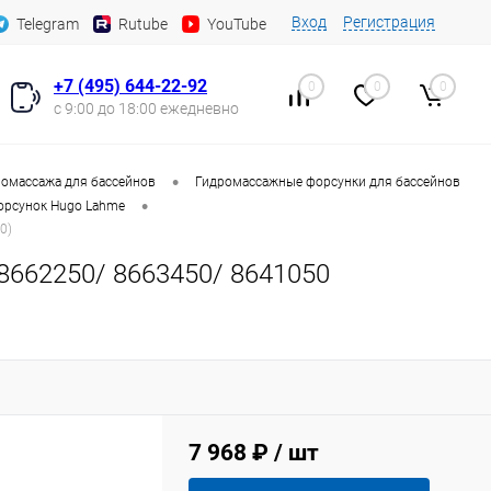
Вход
Регистрация
Telegram
Rutube
YouTube
+7 (495) 644-22-92
0
0
0
с 9:00 до 18:00 ежедневно
•
омассажа для бассейнов
Гидромассажные форсунки для бассейнов
•
орсунок Hugo Lahme
0)
662250/ 8663450/ 8641050
7 968 ₽
/ шт