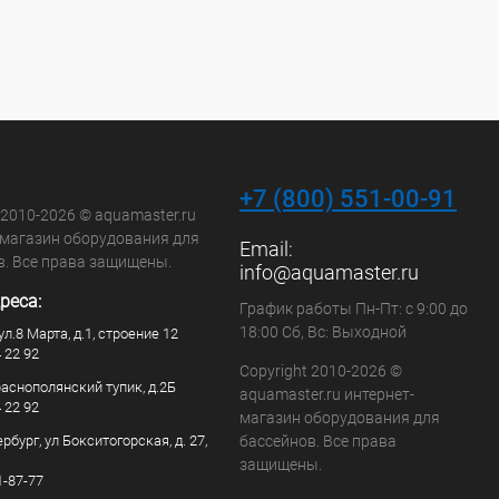
+7 (800) 551-00-91
 2010-2026 © aquamaster.ru
-магазин оборудования для
Email:
в. Все права защищены.
info@aquamaster.ru
реса:
График работы Пн-Пт: с 9:00 до
18:00 Сб, Вс: Выходной
ул.8 Марта, д.1, строение 12
4 22 92
Copyright 2010-2026 ©
раснополянский тупик, д.2Б
aquamaster.ru интернет-
4 22 92
магазин оборудования для
рбург, ул Бокситогорская, д. 27,
бассейнов. Все права
защищены.
1-87-77