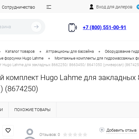
Вход для дилеров
Сотрудничество
+7 (800) 551-00-91
•
•
•
Каталог товаров
Аттракционы для бассейна
Оборудование гидр
•
е форсунки Hugo Lahme
Монтажные комплекты для гидромассажных ф
 Hugo Lahme для закладных 8662250/ 8663450/ 8641050 (универсал) (867425
 комплект Hugo Lahme для закладных 8
) (8674250)
КИ
ПОХОЖИЕ ТОВАРЫ
Добавить отзыв
Отзывов: 0