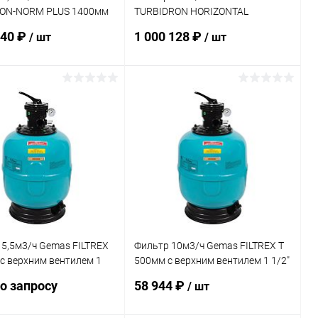
ON-NORM PLUS 1400мм
TURBIDRON HORIZONTAL
анец 90мм
1000х2000мм M0,6 фланец 125
240 ₽
1 000 128 ₽
/ шт
/ шт
+Люк400+См.окно
мм 30м3/ч/м2+Люк400
(02197162)
В корзину
В корзину
ранное
В избранное
внению
Под заказ
К сравнению
Под заказ
5,5м3/ч Gemas FILTREX
Фильтр 10м3/ч Gemas FILTREX T
с верхним вентилем 1
500мм с верхним вентилем 1 1/2"
1113T)
(021112T)
о запросу
58 944 ₽
/ шт