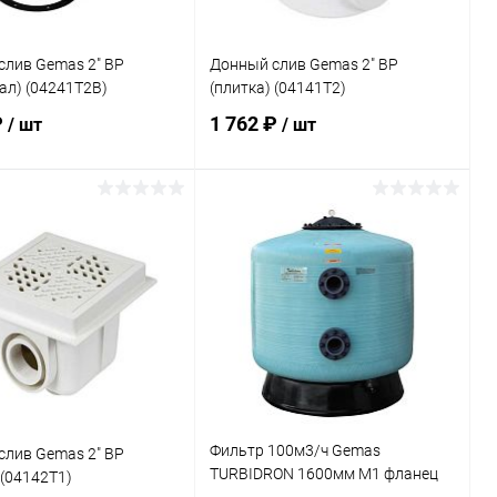
слив Gemas 2" ВР
Донный слив Gemas 2" ВР
ал) (04241T2B)
(плитка) (04141T2)
₽
1 762 ₽
/ шт
/ шт
В корзину
В корзину
ранное
В избранное
внению
В наличии
К сравнению
В наличии
Фильтр 100м3/ч Gemas
слив Gemas 2" ВР
TURBIDRON 1600мм M1 фланец
 (04142T1)