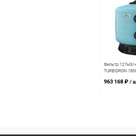
В 
В избранное
К сравнению
Фильтр 127м3/
TURBIDRON 180
140 мм (021720
963 168 ₽
/ 
В 
В избранное
К сравнению