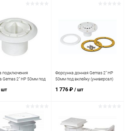
Запросить цену
В корзину
ранное
В избранное
внению
Под заказ
К сравнению
В наличии
а подключения
Форсунка донная Gemas 2" НР
а Gemas 2" НР 50мм под
50мм под вклейку (универсал)
(плитка) (04134T)
(04232TCB)
1 776 ₽
/ шт
/ шт
В корзину
В корзину
ранное
В избранное