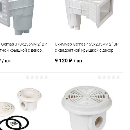
внению
В наличии
К сравнению
В наличии
 Gemas 370х256мм 2" ВР
Скиммер Gemas 455х235мм 2" ВР
тной крышкой с декор.
с квадратной крышкой с декор.
плитка) (04121FW)
рамкой (плитка) (04122FW)
₽
9 120 ₽
/ шт
/ шт
В корзину
В корзину
ранное
В избранное
внению
В наличии
К сравнению
В наличии