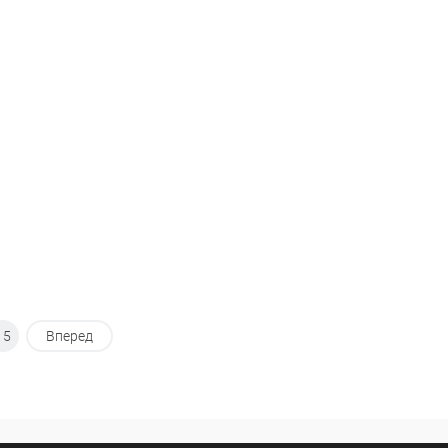
В корзину
В корзину
ранное
В избранное
внению
В наличии
К сравнению
В наличии
15
Вперед