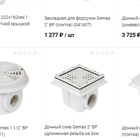
 222х162мм 1
Закладная для форсунок Gemas
Донный 
ратной крышкой
2" ВР (плитка) (04160T)
(универс
и (плитка)
1 277 ₽
3 725 
/ шт
корзину
В корзину
В избранное
В изб
В наличии
К сравнению
В наличии
К сра
Донный слив Gemas 2" ВР
mas 1 1/2" ВР
Донный 
удлиненная резьба на 5см
T1)
(плитка)