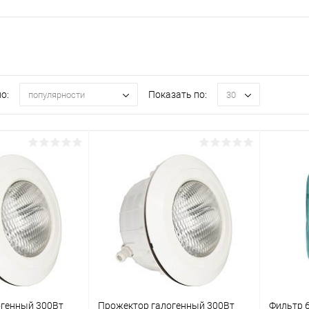
о:
Показать по:
популярности
30
огенный 300Вт
Прожектор галогенный 300Вт
Фильтр 