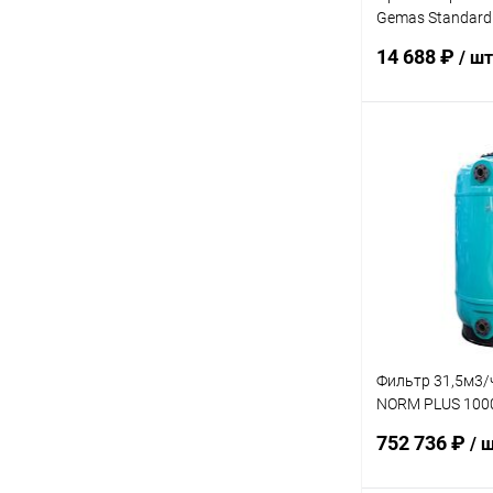
Gemas Standard
ABS +каб. 2,5м+
14 688 ₽
/ шт
(052118B)
В 
В избранное
К сравнению
Фильтр 31,5м3/
NORM PLUS 1000
30м3/ч/м2
752 736 ₽
/ 
Дюз.дно+Люк+См