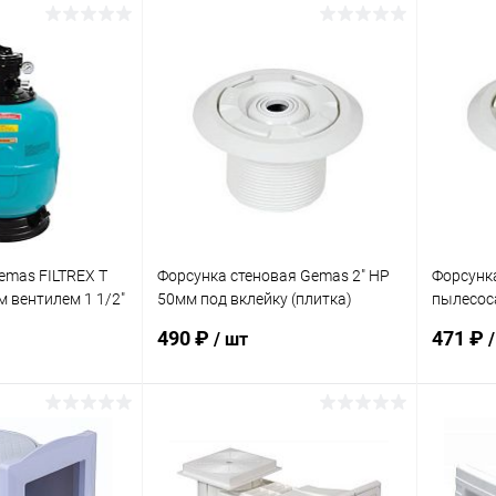
корзину
В корзину
В изб
В избранное
К сра
В наличии
К сравнению
Под заказ
emas FILTREX T
Форсунка стеновая Gemas 2" НР
Форсунк
 вентилем 1 1/2"
50мм под вклейку (плитка)
пылесос
(04131T)
вклейку 
490 ₽
471 ₽
/ шт
корзину
В корзину
В избранное
В изб