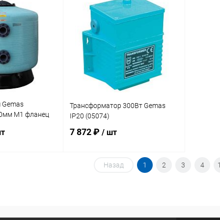
корзину
В корзину
В избранное
В изб
В наличии
К сравнению
Под заказ
К сра
ч Gemas
Трансформатор 300Вт Gemas
0мм M1 фланец
IP20 (05074)
)
7 872 ₽
шт
/ шт
Назад
1
2
3
4
корзину
В корзину
В избранное
Под заказ
К сравнению
В наличии