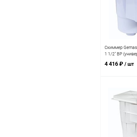
К сравнению
Скиммер Gemas
1 1/2" ВР (униве
4 416 ₽
/ шт
В 
В избранное
К сравнению