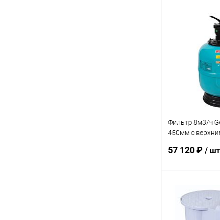
В 
В избранное
К сравнению
Фильтр 8м3/ч G
450мм с верхним
(021111T)
57 120 ₽
/ шт
В 
В избранное