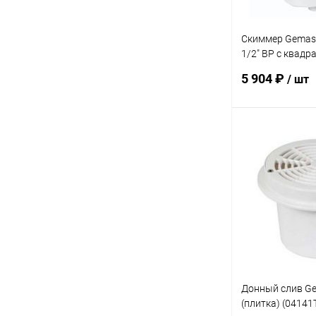
Скиммер Gemas
1/2" ВР с квад
без декор. рамк
5 904 ₽
/ шт
(04111FW)
В 
В избранное
К сравнению
Донный слив Ge
(плитка) (04141