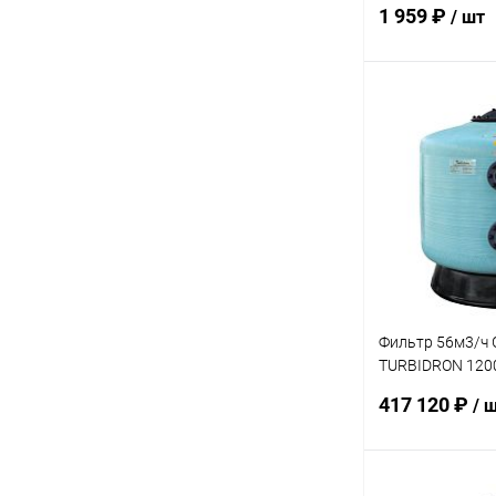
1 959 ₽
/ шт
В 
В избранное
К сравнению
Фильтр 56м3/ч
TURBIDRON 120
90 мм (021725)
417 120 ₽
/ 