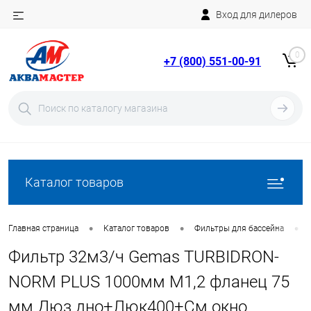
Вход для дилеров
Telegram
Rutube
0
+7 (800) 551-00-91
YouTube
Вход
Регистрация
Каталог товаров
•
•
•
Главная страница
Каталог товаров
Фильтры для бассейна
Фильтр 32м3/ч Gemas TURBIDRON-
NORM PLUS 1000мм М1,2 фланец 75
мм Дюз.дно+Люк400+См.окно