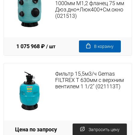
1000мм М1,2 фланец 75 мм
Дюз.дно+Люк400+См.окно
(021513)
1 075 968 ₽
/ шт
В корзину
Фильтр 15,5м3/ч Gemas
FILTREX T 630мм с верхним
вентилем 1 1/2" (021113T)
Цена по запросу
Запросить цену