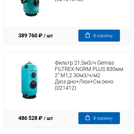
389 760 ₽
/ шт
В корзину
Фильтр 21,5м3/ч Gemas
FILTREX-NORM PLUS 830мм
2" М1,2 30м3/ч/м2
Дюз.дно+Люк+См.окно
(021412)
486 528 ₽
/ шт
В корзину