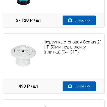
57 120 ₽
/ шт
В корзину
Форсунка стеновая Gemas 2"
НР 50мм под вклейку
(плитка) (04131T)
490 ₽
/ шт
В корзину