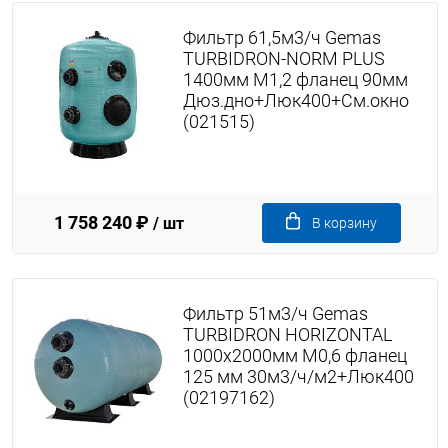
Фильтр 61,5м3/ч Gemas
TURBIDRON-NORM PLUS
1400мм М1,2 фланец 90мм
Дюз.дно+Люк400+См.окно
(021515)
1 758 240 ₽
/ шт
В корзину
Фильтр 51м3/ч Gemas
TURBIDRON HORIZONTAL
1000х2000мм M0,6 фланец
125 мм 30м3/ч/м2+Люк400
(02197162)