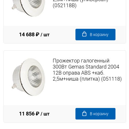
(052118B)
14 688 ₽
/ шт
В корзину
Прожектор галогенный
300Вт Gemas Standard 2004
12В оправа ABS +каб.
2,5м+ниша (плитка) (051118)
11 856 ₽
/ шт
В корзину