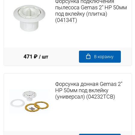
Форсунка подключения
пылесоса Gemas 2" НР 50мм
под вклейку (плитка)
(04134T)
471 ₽
/ шт
В корзину
Форсунка донная Gemas 2"
НР 50мм под вклейку
(универсал) (04232TCB)