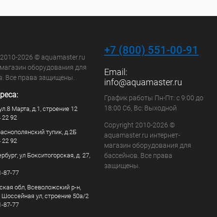
+7 (800) 551-00-91
 2010-2026 © aquamaster.ru
-магазин оборудования для
Email:
в. Все права защищены.
info@aquamaster.ru
реса:
График работы Пн-Пт: с 9:00 до
18:00 Сб, Вс: Выходной
ул.8 Марта, д.1, строение 12
4 22 92
Copyright 2010-2026 ©
раснополянский тупик, д.2Б
aquamaster.ru интернет-
4 22 92
магазин оборудования для
рбург, ул Бокситогорская, д. 27,
бассейнов. Все права
защищены.
1-87-77
ская обл, Всеволожский р-н,
, Шоссейная ул, строение 50а/2
1-87-77