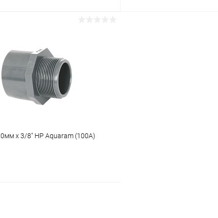
В корзину
В корз
ое
В избранное
ию
В наличии
К сравнению
0мм x 3/8" НР Aquaram (100А)
В корзину