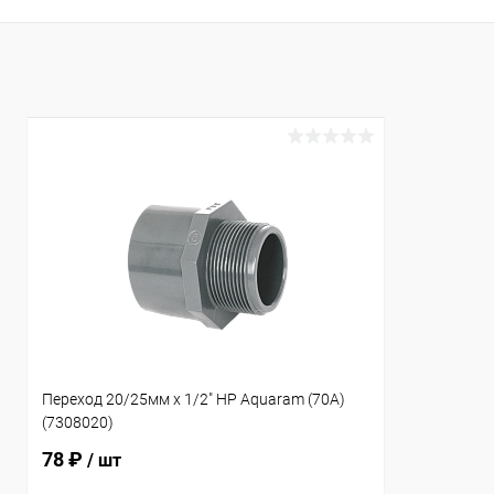
В избранное
В избранн
К сравнению
В наличии
К сравнен
Переход 20/25мм x 1/2" НР Aquaram (70А)
(7308020)
78 ₽
/ шт