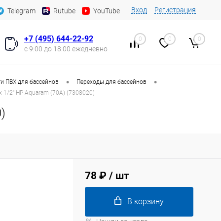
Вход
Регистрация
Telegram
Rutube
YouTube
+7 (495) 644-22-92
0
0
0
с 9:00 до 18:00 ежедневно
•
•
и ПВХ для бассейнов
Переходы для бассейнов
 1/2" НР Aquaram (70А) (7308020)
)
78 ₽
/ шт
В корзину