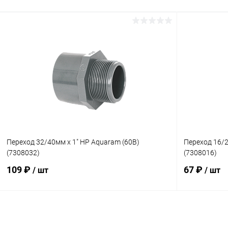
В корзину
В избранное
В избранн
К сравнению
В наличии
К сравнен
Переход 32/40мм x 1" НР Aquaram (60В)
Переход 16/2
(7308032)
(7308016)
109 ₽
67 ₽
/ шт
/ шт
В корзину