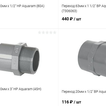
0мм x 1/2" НР Aquaram (80А)
Переход 63мм x 1 1/2" ВР Aq
(7306063)
440 ₽
/ шт
В корзину
В корз
ое
В избранное
ию
В наличии
К сравнению
0мм x 3" НР Aquaram (45H)
Переход 20мм x 1/2" ВР Aqu
116 ₽
/ шт