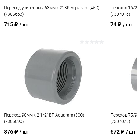
Переход усиленный 63мм x 2" ВР Aquaram (45D)
Переход 16/2
(7305663)
(7307016)
715 ₽
74 ₽
/ шт
/ шт
В корзину
В избранное
В избранн
К сравнению
Под заказ
К сравнен
Переход 90мм x 2 1/2" ВР Aquaram (30С)
Переход 75/9
(7306090)
(7307075)
876 ₽
672 ₽
/ шт
/ шт