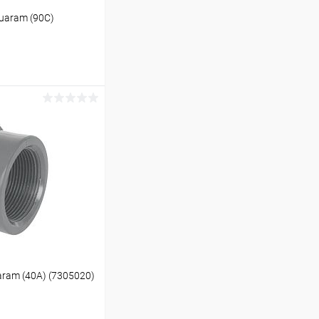
uaram (90С)
ину
В наличии
aram (40А) (7305020)