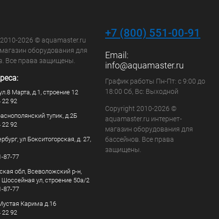
+7 (800) 551-00-91
 2010-2026 © aquamaster.ru
-магазин оборудования для
Email:
в. Все права защищены.
info@aquamaster.ru
реса:
График работы Пн-Пт: с 9:00 до
18:00 Сб, Вс: Выходной
ул.8 Марта, д.1, строение 12
4 22 92
Copyright 2010-2026 ©
раснополянский тупик, д.2Б
aquamaster.ru интернет-
4 22 92
магазин оборудования для
рбург, ул Бокситогорская, д. 27,
бассейнов. Все права
защищены.
1-87-77
ская обл, Всеволожский р-н,
, Шоссейная ул, строение 50а/2
1-87-77
. Мустая Карима д.16
4 22 92