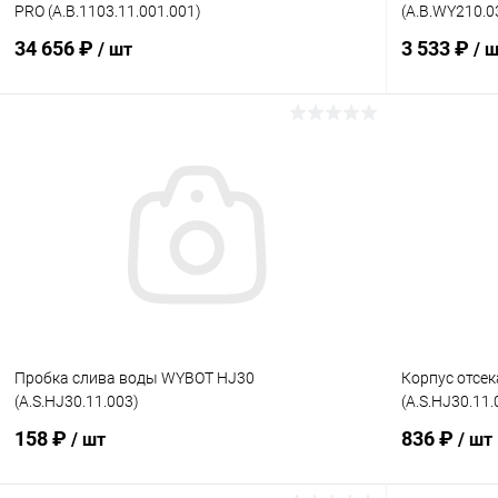
PRO (A.B.1103.11.001.001)
(A.B.WY210.0
34 656 ₽
3 533 ₽
/ шт
/ 
В корзину
В избранное
В избранн
К сравнению
В наличии
К сравнен
Пробка слива воды WYBOT HJ30
Корпус отсе
(A.S.HJ30.11.003)
(A.S.HJ30.11.
158 ₽
836 ₽
/ шт
/ шт