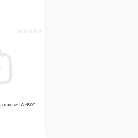
ину
В наличии
управления WYBOT