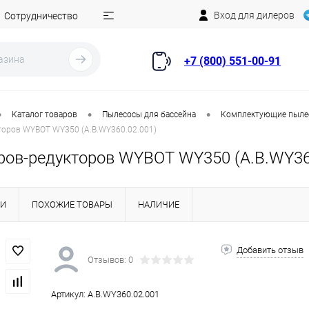
Вход для дилеров
Сотрудничество
+7 (800) 551-00-91
•
•
•
Каталог товаров
Пылесосы для бассейна
Комплектующие пыле
торов WYBOT WY350 (A.B.WY360.02.001)
ров-редукторов WYBOT WY350 (A.B.WY36
КИ
ПОХОЖИЕ ТОВАРЫ
НАЛИЧИЕ
Добавить отзыв
Отзывов: 0
Артикул:
A.B.WY360.02.001