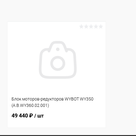
К сравнению
В наличии
К сравнен
Блок моторов-редукторов WYBOT WY350
(A.B.WY360.02.001)
49 440 ₽
/ шт