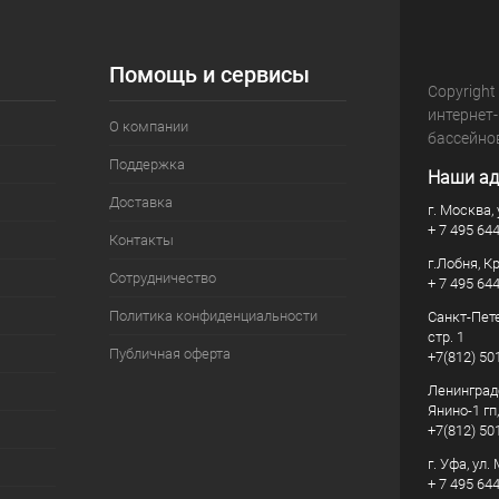
Помощь и сервисы
Copyright
интернет
О компании
бассейно
Поддержка
Наши ад
Доставка
г. Москва, 
+ 7 495 64
Контакты
г.Лобня, К
Сотрудничество
+ 7 495 64
Политика конфиденциальности
Санкт-Пете
стр. 1
Публичная оферта
+7(812) 50
Ленинград
Янино-1 гп
+7(812) 50
г. Уфа, ул
+ 7 495 64