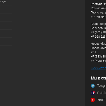
воды
Республик
Уфимский р
Геологов, з
+ 7 495 64
Краснодарс
Березовый
+7 (861) 20
+7 928 223
Новосибирс
Новосибирс
эт.1.
+7 (383) 3
+7 (495) 6
Посмотрет
Мы в со
Teleg
Rutu
YouT