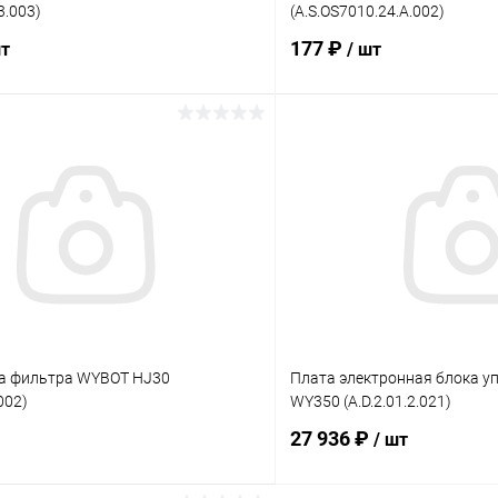
3.003)
(A.S.OS7010.24.A.002)
177 ₽
шт
/ шт
В корзину
В корз
ое
В избранное
ию
В наличии
К сравнению
ка фильтра WYBOT HJ30
Плата электронная блока 
002)
WY350 (A.D.2.01.2.021)
27 936 ₽
/ шт