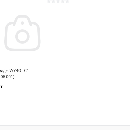
В корзину
В корз
ое
В избранное
ию
В наличии
К сравнению
ридж WYBOT С1
.05.001)
шт
В корзину
ое