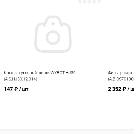
В корзину
В избранное
В избранн
К сравнению
В наличии
К сравнен
Крышка угловой щетки WYBOT HJ30
Фильтр-карт
(A.S.HJ30.12.014)
(A.B.OS7010C
147 ₽
2 352 ₽
/ шт
/ 
В корзину
В избранное
В избранн