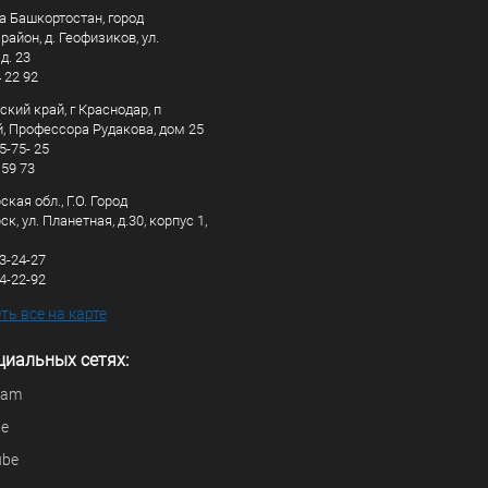
а Башкортостан, город
айон, д. Геофизиков, ул.
д. 23
4 22 92
кий край, г Краснодар, п
, Профессора Рудакова, дом 25
5-75- 25
 59 73
кая обл., Г.О. Город
к, ул. Планетная, д.30, корпус 1,
83-24-27
44-22-92
ь все на карте
циальных сетях:
ram
be
ube