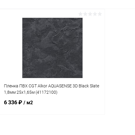
В корзину
В избранное
В избранн
К сравнению
Под заказ
К сравнен
Пленка ПВХ CGT Alkor AQUASENSE 3D Black Slate
1,8мм 25х1,65м (41172100)
6 336 ₽
/ м2
В корзину