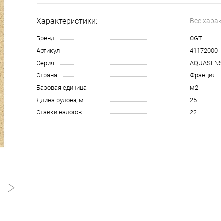
Характеристики:
Все хара
Бренд
CGT
Артикул
41172000
Серия
AQUASENS
Страна
Франция
Базовая единица
м2
Длина рулона, м
25
Ставки налогов
22