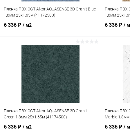
Пленка ПВХ CGT Alkor AQUASENSE 3D Granit Blue
Пленка ПВХ C
1,8мм 25х1,65м (41172500)
1,8мм 25х1,6
6 336 ₽
6 336 ₽
/ м2
/ 
В корзину
В избранное
В избранн
К сравнению
Под заказ
К сравнен
Пленка ПВХ CGT Alkor AQUASENSE 3D Granit
Пленка ПВХ C
Green 1,8мм 25х1,65м (41174500)
Marble 1,8мм
6 336 ₽
6 336 ₽
/ м2
/ 