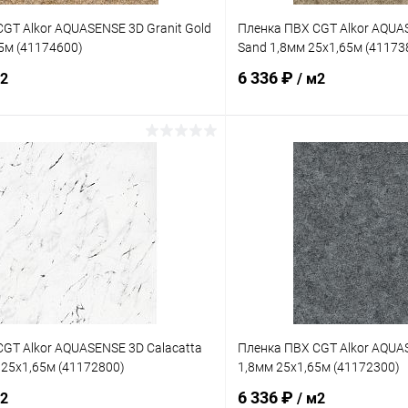
GT Alkor AQUASENSE 3D Granit Gold
Пленка ПВХ CGT Alkor AQUAS
5м (41174600)
Sand 1,8мм 25х1,65м (41173
6 336 ₽
м2
/ м2
В корзину
В корз
ое
В избранное
ию
В наличии
К сравнению
GT Alkor AQUASENSE 3D Calacatta
Пленка ПВХ CGT Alkor AQUAS
 25х1,65м (41172800)
1,8мм 25х1,65м (41172300)
6 336 ₽
м2
/ м2