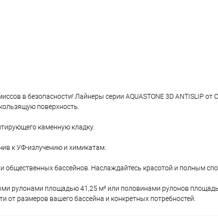
миссов в безопасности! Лайнеры серии AQUASTONE 3D ANTISLIP от C
скользящую поверхность.
итирующего каменную кладку.
чив к УФ-излучению и химикатам.
 и общественных бассейнов. Наслаждайтесь красотой и полным сп
и рулонами площадью 41,25 м² или половинами рулонов площадью
и от размеров вашего бассейна и конкретных потребностей.