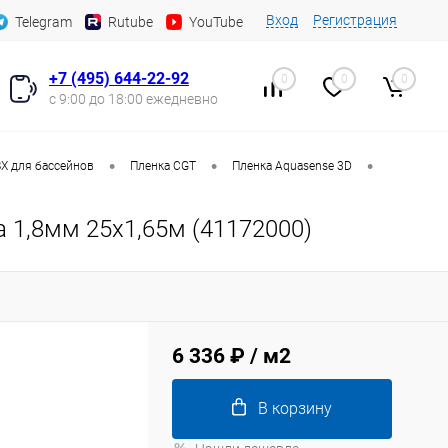
Вход
Регистрация
Telegram
Rutube
YouTube
+7 (495) 644-22-92
0
0
0
с 9:00 до 18:00 ежедневно
•
•
•
Х для бассейнов
Пленка CGT
Пленка Aquasense 3D
a 1,8мм 25х1,65м (41172000)
6 336 ₽
/ м2
В корзину