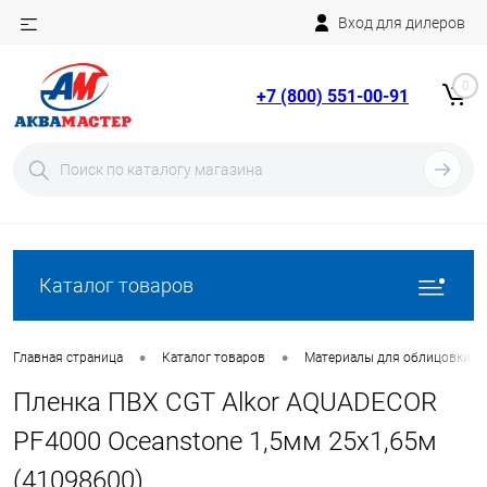
Вход для дилеров
Telegram
Rutube
0
+7 (800) 551-00-91
YouTube
Вход
Регистрация
Каталог товаров
•
•
Главная страница
Каталог товаров
Материалы для облицовки б
Пленка ПВХ CGT Alkor AQUADECOR
PF4000 Oceanstone 1,5мм 25х1,65м
(41098600)