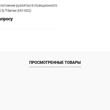
плотнение рукоятки 6-позиционного
 S/T-Series (MV-002)
апросу
Запросить цену
ое
ию
Под заказ
ПРОСМОТРЕННЫЕ ТОВАРЫ