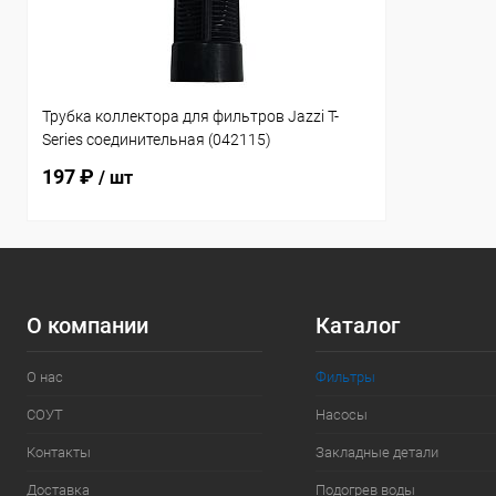
Трубка коллектора для фильтров Jazzi T-
Series соединительная (042115)
197 ₽
/ шт
О компании
Каталог
О нас
Фильтры
СОУТ
Насосы
Контакты
Закладные детали
Доставка
Подогрев воды