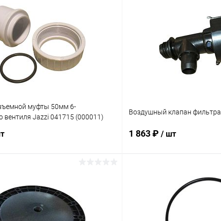
зъемной муфты 50мм 6-
Воздушный клапан фильтра 
 вентиля Jazzi 041715 (000011)
1 863 ₽
шт
/ шт
В корзину
В корз
ое
В избранное
ию
В наличии
К сравнению