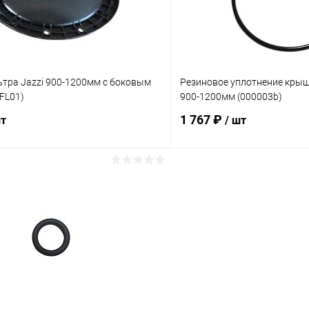
тра Jazzi 900-1200мм с боковым
Резиновое уплотнение крыш
FL01)
900-1200мм (000003b)
1 767 ₽
шт
/ шт
В корзину
В корз
ое
В избранное
ию
В наличии
К сравнению