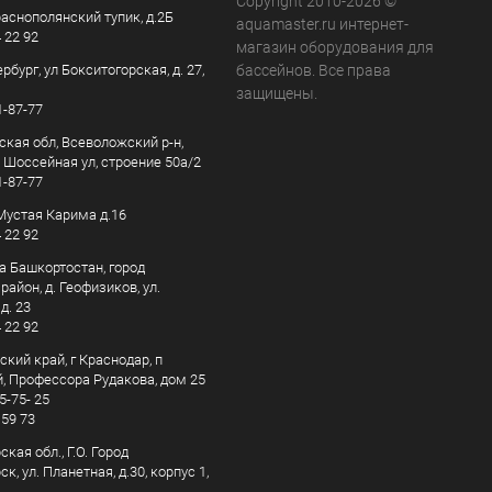
Copyright 2010-2026 ©
раснополянский тупик, д.2Б
aquamaster.ru интернет-
4 22 92
магазин оборудования для
рбург, ул Бокситогорская, д. 27,
бассейнов. Все права
защищены.
1-87-77
ская обл, Всеволожский р-н,
, Шоссейная ул, строение 50а/2
1-87-77
. Мустая Карима д.16
4 22 92
а Башкортостан, город
айон, д. Геофизиков, ул.
д. 23
4 22 92
кий край, г Краснодар, п
, Профессора Рудакова, дом 25
5-75- 25
 59 73
кая обл., Г.О. Город
к, ул. Планетная, д.30, корпус 1,