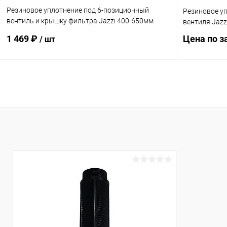
Резиновое уплотнение под 6-позиционный
Резиновое у
вентиль и крышку фильтра Jazzi 400-650мм
вентиля Jazzi
(000003a)
1 469 ₽
Цена по з
/ шт
В корзину
В избранн
В избранное
К сравнен
К сравнению
Под заказ