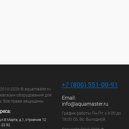
+7 (800) 551-00-91
 2010-2026 © aquamaster.ru
-магазин оборудования для
Email:
в. Все права защищены.
info@aquamaster.ru
реса:
График работы Пн-Пт: с 9:00 до
18:00 Сб, Вс: Выходной
ул.8 Марта, д.1, строение 12
4 22 92