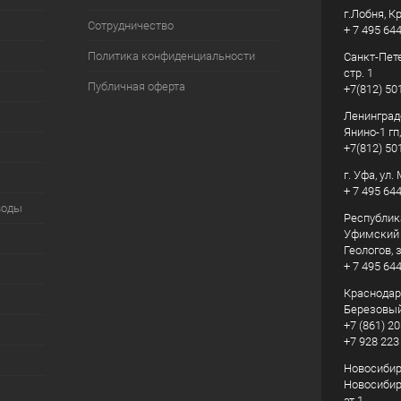
г.Лобня, К
Сотрудничество
+ 7 495 64
Политика конфиденциальности
Санкт-Пете
стр. 1
Публичная оферта
+7(812) 50
Ленинград
Янино-1 гп
+7(812) 50
г. Уфа, ул
+ 7 495 64
воды
Республик
Уфимский р
Геологов, з
+ 7 495 64
Краснодарс
Березовый
+7 (861) 20
+7 928 223
Новосибирс
Новосибирс
эт.1.