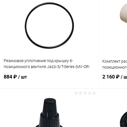
Резиновое уплотнение под крышку 6-
Комплект ра
позиционного вентиля Jazzi S/T-Series (MV-OR-
позиционного
4004)
884 ₽
2 160 ₽
/ шт
/ 
В корзину
В избранное
В избранн
К сравнению
В наличии
К сравнен