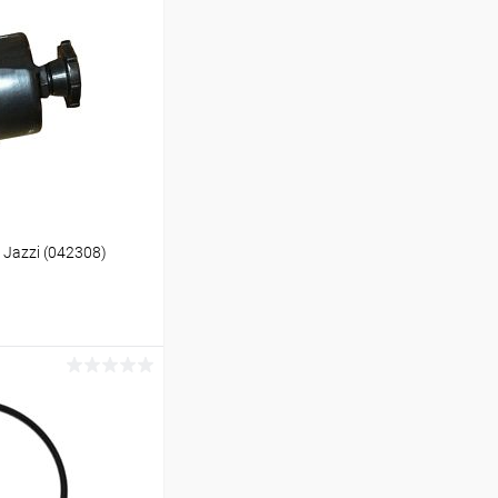
Jazzi (042308)
ину
В наличии