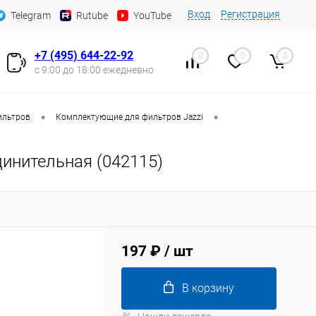
Вход
Регистрация
Telegram
Rutube
YouTube
+7 (495) 644-22-92
0
0
0
с 9:00 до 18:00 ежедневно
•
•
ильтров
Комплектующие для фильтров Jazzi
динительная (042115)
197 ₽
/ шт
В корзину