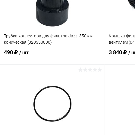
Трубка коллектора для фильтра Jazzi 350мм
Крышка филь
коническая (020550006)
вентилем (04
490 ₽
3 840 ₽
/ шт
/ 
В корзину
В избранное
В избранн
К сравнению
В наличии
К сравнен