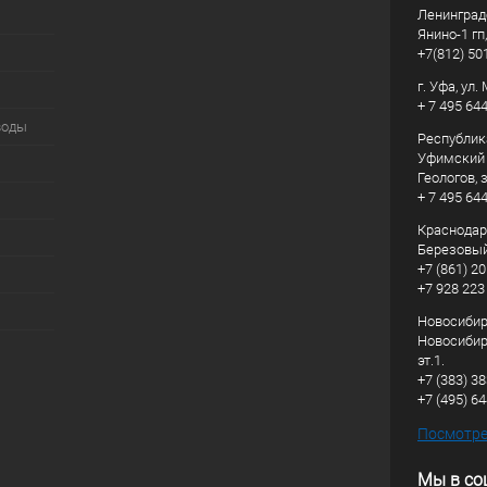
Ленинград
Янино-1 гп
+7(812) 50
г. Уфа, ул
+ 7 495 64
воды
Республик
Уфимский р
Геологов, з
+ 7 495 64
Краснодарс
Березовый
+7 (861) 20
+7 928 223
Новосибирс
Новосибирс
эт.1.
+7 (383) 3
+7 (495) 6
Посмотрет
Мы в со