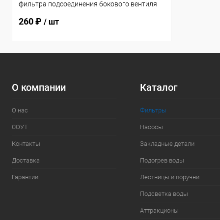
фильтра подсоединения бокового вентиля
Gemas (860296)
260 ₽
/ шт
О компании
Каталог
О нас
Фильтры
СОУТ
Насосы
Контакты
Закладные детали
Доставка
Подогрев воды
Гарантии
Лестницы и поручни
Подсветка воды
Аттракционы