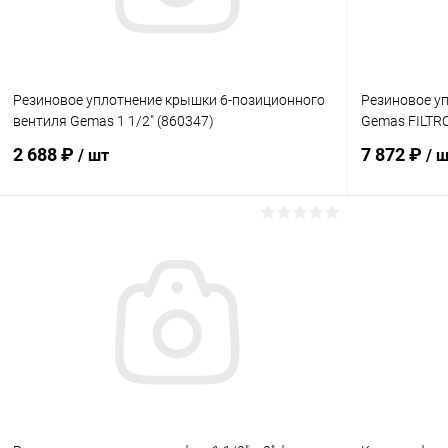
Резиновое уплотнение крышки 6-позиционного
Резиновое у
вентиля Gemas 1 1/2" (860347)
Gemas FILTRO
2 688 ₽
7 872 ₽
/ шт
/ 
В корзину
В избранное
В избранн
К сравнению
В наличии
К сравнен