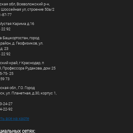
ская обл, Всеволожский р-н,
, Шоссейная ул, строение 50а/2
1-87-77
. Мустая Карима д.16
4 22 92
а Башкортостан, город
айон, д. Геофизиков, ул.
д. 23
4 22 92
кий край, г Краснодар, п
, Профессора Рудакова, дом 25
5-75- 25
 59 73
кая обл., Г.О. Город
к, ул. Планетная, д.30, корпус 1,
83-24-27
44-22-92
ь все на карте
циальных сетях: