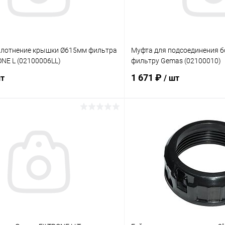
плотнение крышки Ø615мм фильтра
Муфта для подсоединения бо
NE L (02100006LL)
фильтру Gemas (02100010)
1 671 ₽
шт
/ шт
В корзину
В корз
ое
В избранное
ию
В наличии
К сравнению