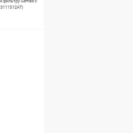
 к фильтру Gemas с
13111512AT)
ину
В наличии