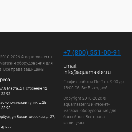
+7 (800) 551-00-91
 2010-2026 © aquamaster.ru
-магазин оборудования для
Email:
в. Все права защищены.
info@aquamaster.ru
реса:
График работы Пн-Пт: с 9:00 до
18:00 Сб, Вс: Выходной
ул.8 Марта, д.1, строение 12
4 22 92
Copyright 2010-2026 ©
раснополянский тупик, д.2Б
aquamaster.ru интернет-
4 22 92
магазин оборудования для
рбург, ул Бокситогорская, д. 27,
бассейнов. Все права
защищены.
1-87-77