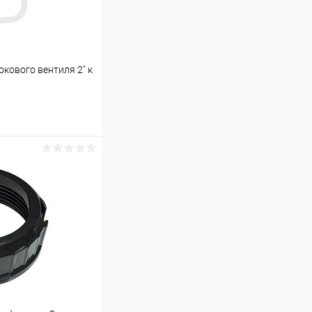
кового вентиля 2" к
ину
В наличии