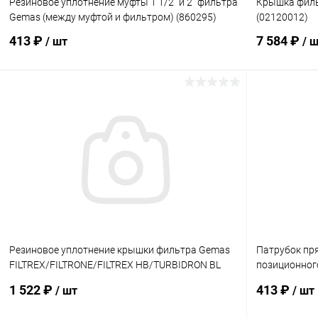
Резиновое уплотнение муфты 1 1/2" и 2" фильтра
Крышка филь
Gemas (между муфтой и фильтром) (860295)
(02120012)
413 ₽
7 584 ₽
/ шт
/ 
В корзину
В избранное
В избранн
К сравнению
В наличии
К сравнен
Резиновое уплотнение крышки фильтра Gemas
Патрубок пр
FILTREX/FILTRONE/FILTREX HB/TURBIDRON BL
позиционног
(860028)
(0221502321
1 522 ₽
413 ₽
/ шт
/ шт