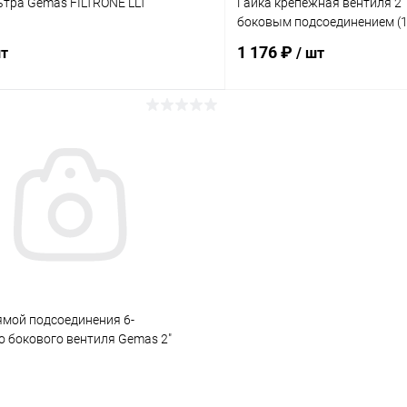
тра Gemas FILTRONE LLT
Гайка крепежная вентиля 2"
боковым подсоединением (
1 176 ₽
шт
/ шт
В корзину
В корз
ое
В избранное
ию
В наличии
К сравнению
ямой подсоединения 6-
о бокового вентиля Gemas 2"
)