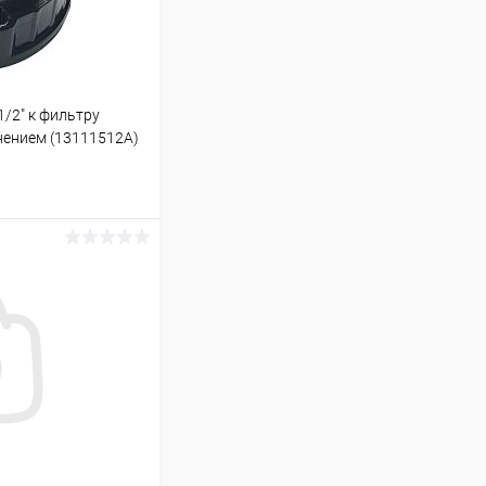
1/2" к фильтру
нением (13111512A)
ину
В наличии