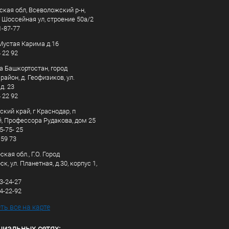
ская обл, Всеволожский р-н,
, Шоссейная ул, строение 50а/2
1-87-77
. Мустая Карима д.16
4 22 92
а Башкортостан, город
айон, д. Геофизиков, ул.
д. 23
4 22 92
кий край, г Краснодар, п
, Профессора Рудакова, дом 25
5-75- 25
 59 73
кая обл., Г.О. Город
к, ул. Планетная, д.30, корпус 1,
83-24-27
44-22-92
ь все на карте
циальных сетях: