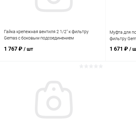
Гайка крепежная вентиля 2 1/2" к фильтру
Муфта для по
Gemas с боковым подсоединением
фильтру Gem
(13111612AT)
1 767 ₽
1 671 ₽
/ шт
/ 
В корзину
В избранное
В избранн
К сравнению
В наличии
К сравнен