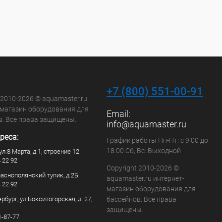
+7 (800) 551-00-91
 2010-2026 © aquamaster.ru
-магазин оборудования для
Email:
в. Все права защищены.
info@aquamaster.ru
реса:
График работы Пн-Пт: с 9:00 до
18:00 Сб, Вс: Выходной
ул.8 Марта, д.1, строение 12
4 22 92
Copyright 2010-2026 ©
раснополянский тупик, д.2Б
aquamaster.ru интернет-
4 22 92
магазин оборудования для
рбург, ул Бокситогорская, д. 27,
бассейнов. Все права
защищены.
1-87-77