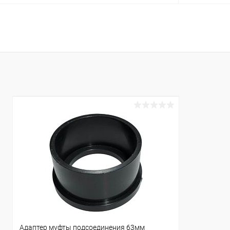
В корзину
В избранное
В избранн
К сравнению
В наличии
К сравнен
Адаптер муфты подсоединения 63мм