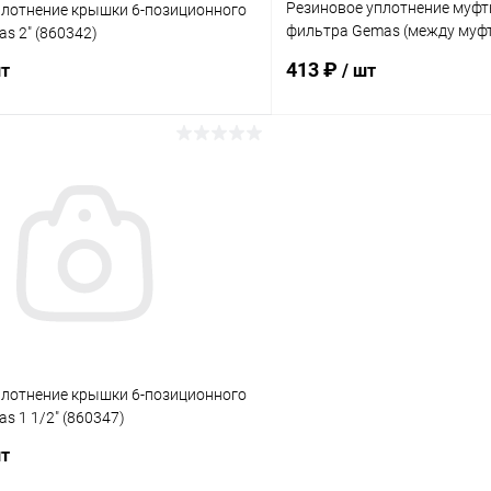
Резиновое уплотнение муфты 
плотнение крышки 6-позиционного
фильтра Gemas (между муф
s 2" (860342)
(860295)
413 ₽
шт
/ шт
В корзину
В корз
ое
В избранное
ию
В наличии
К сравнению
плотнение крышки 6-позиционного
s 1 1/2" (860347)
шт