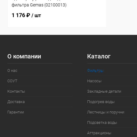
фильтра Gemas (02100013)
1 176 ₽
/ шт
О компании
Каталог
О нас
Фильтры
СОУТ
Насосы
Контакты
Закладные детали
Доставка
Подогрев воды
Гарантии
Лестницы и поручни
Подсветка воды
Аттракционы