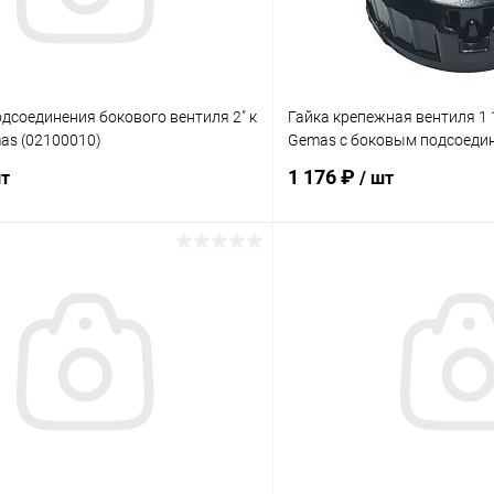
дсоединения бокового вентиля 2" к
Гайка крепежная вентиля 1 
as (02100010)
Gemas с боковым подсоеди
1 176 ₽
шт
/ шт
В корзину
В корз
ое
В избранное
ию
В наличии
К сравнению