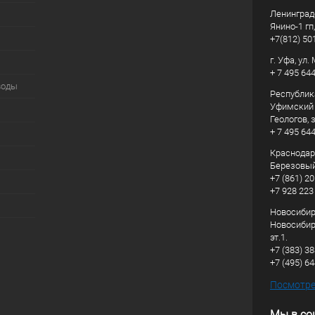
Ленинград
Янино-1 гп
+7(812) 50
г. Уфа, ул
+ 7 495 64
воды
Республик
Уфимский р
Геологов, з
+ 7 495 64
Краснодарс
Березовый
+7 (861) 20
+7 928 223
Новосибирс
Новосибирс
эт.1.
+7 (383) 3
+7 (495) 6
Посмотрет
Мы в со