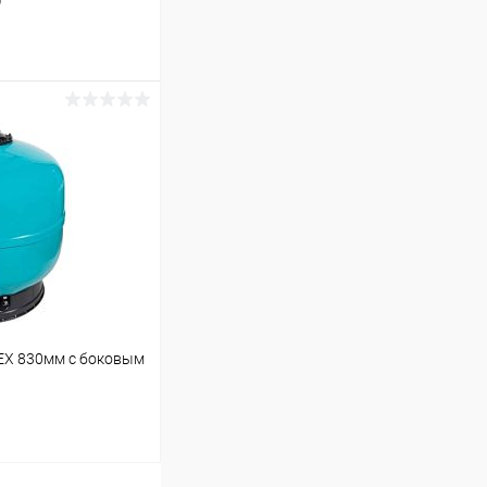
)
ину
В наличии
EX 830мм с боковым