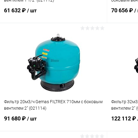
вентилем 1 1/2" (021112)
боковым вент
61 632 ₽
70 656 ₽
/ шт
/
В корзину
В избранное
В избранн
К сравнению
В наличии
К сравнен
Фильтр 20м3/ч Gemas FILTREX 710мм с боковым
Фильтр 32м3
вентилем 2" (021114)
вентилем 2" 
91 680 ₽
122 112 ₽
/ шт