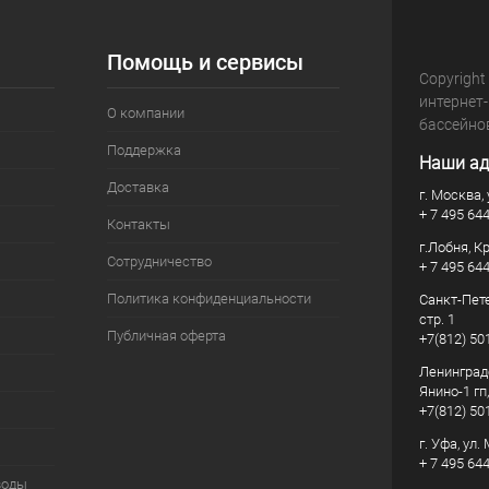
Помощь и сервисы
Copyright
интернет
О компании
бассейно
Поддержка
Наши ад
Доставка
г. Москва, 
+ 7 495 64
Контакты
г.Лобня, К
Сотрудничество
+ 7 495 64
Политика конфиденциальности
Санкт-Пете
стр. 1
Публичная оферта
+7(812) 50
Ленинград
Янино-1 гп
+7(812) 50
г. Уфа, ул
+ 7 495 64
воды