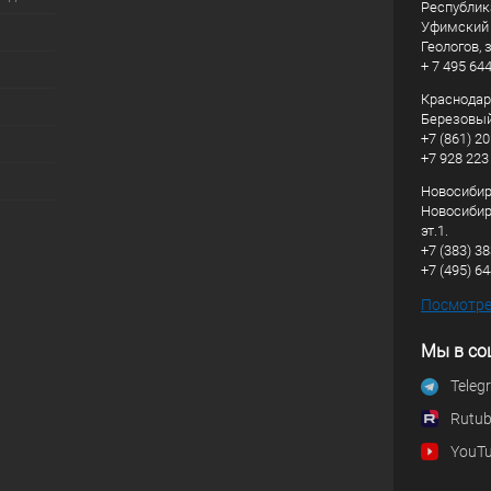
Республик
Уфимский р
Геологов, з
+ 7 495 64
Краснодарс
Березовый
+7 (861) 20
+7 928 223
Новосибирс
Новосибирс
эт.1.
+7 (383) 3
+7 (495) 6
Посмотрет
Мы в со
Teleg
Rutu
YouT