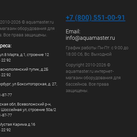
+7 (800) 551-00-91
 2010-2026 © aquamaster.ru
-магазин оборудования для
Email:
в. Все права защищены.
info@aquamaster.ru
реса:
График работы Пн-Пт: с 9:00 до
18:00 Сб, Вс: Выходной
ул.8 Марта, д.1, строение 12
4 22 92
Copyright 2010-2026 ©
раснополянский тупик, д.2Б
aquamaster.ru интернет-
4 22 92
магазин оборудования для
рбург, ул Бокситогорская, д. 27,
бассейнов. Все права
защищены.
1-87-77
ская обл, Всеволожский р-н,
, Шоссейная ул, строение 50а/2
1-87-77
. Мустая Карима д.16
4 22 92