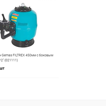
В корзину
В корз
ое
В избранное
ию
В наличии
К сравнению
ч Gemas FILTREX 450мм с боковым
/2" (021111)
 шт
В корзину
ое