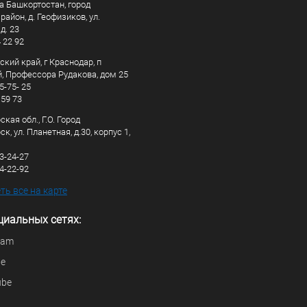
а Башкортостан, город
айон, д. Геофизиков, ул.
д. 23
4 22 92
кий край, г Краснодар, п
, Профессора Рудакова, дом 25
5-75- 25
 59 73
кая обл., Г.О. Город
к, ул. Планетная, д.30, корпус 1,
83-24-27
44-22-92
ь все на карте
циальных сетях:
ram
be
ube