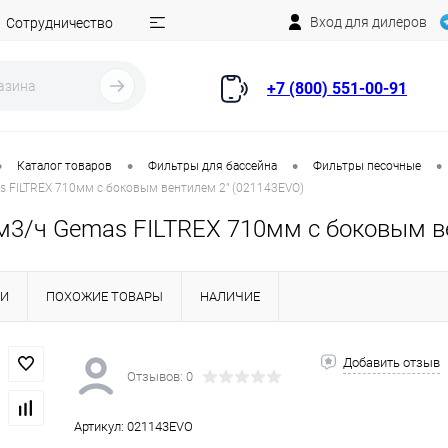
Вход для дилеров
Сотрудничество
+7 (800) 551-00-91
•
•
•
•
Каталог товаров
Фильтры для бассейна
Фильтры песочные
s FILTREX 710мм с боковым вентилем 2" (021143EVO)
м3/ч Gemas FILTREX 710мм с боковым в
КИ
ПОХОЖИЕ ТОВАРЫ
НАЛИЧИЕ
Добавить отзыв
Отзывов: 0
Артикул:
021143EVO