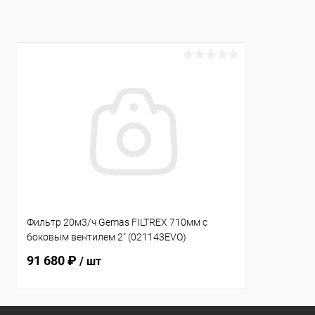
К сравнению
В наличии
К сравнен
Фильтр 20м3/ч Gemas FILTREX 710мм с
боковым вентилем 2" (021143EVO)
91 680 ₽
/ шт