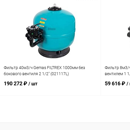
В корзину
В избранное
В избранн
К сравнению
В наличии
К сравнен
Фильтр 40м3/ч Gemas FILTREX 1000мм без
Фильтр 8м3/
бокового вентиля 2 1/2" (021117L)
вентилем 1 1
190 272 ₽
59 616 ₽
/ шт
/
В корзину
В избранное
В избранн