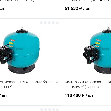
илем 1 1/2" (021113)
вентилем 1 1/2" (021141EVO
61 632 ₽
 шт
/ шт
В корзину
В корз
ое
В избранное
ию
В наличии
К сравнению
/ч Gemas FILTREX 900мм с боковым
Фильтр 27м3/ч Gemas FILTR
(021116)
вентилем 2" (021115)
110 400 ₽
/ шт
/ шт