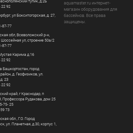
раснополянский тупик, д.2Б
aquamaster.ru интернет-
4 22 92
магазин оборудования для
рбург, ул Бокситогорская, д. 27,
бассейнов. Все права
защищены.
1-87-77
ская обл, Всеволожский р-н,
, Шоссейная ул, строение 50а/2
1-87-77
. Мустая Карима д.16
4 22 92
а Башкортостан, город
айон, д. Геофизиков, ул.
д. 23
4 22 92
кий край, г Краснодар, п
, Профессора Рудакова, дом 25
5-75- 25
 59 73
кая обл., Г.О. Город
к, ул. Планетная, д.30, корпус 1,