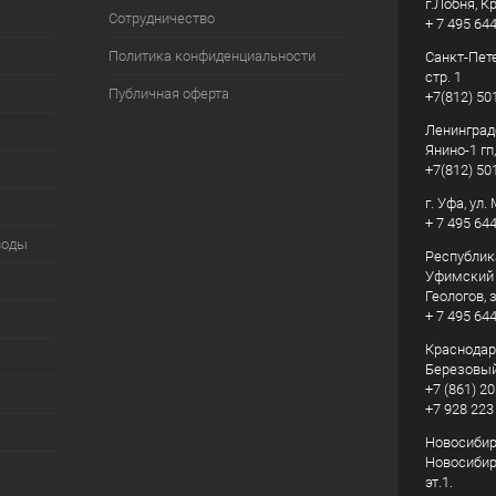
г.Лобня, К
Сотрудничество
+ 7 495 64
Политика конфиденциальности
Санкт-Пете
стр. 1
Публичная оферта
+7(812) 50
Ленинград
Янино-1 гп
+7(812) 50
г. Уфа, ул
+ 7 495 64
воды
Республик
Уфимский р
Геологов, з
+ 7 495 64
Краснодарс
Березовый
+7 (861) 20
+7 928 223
Новосибирс
Новосибирс
эт.1.