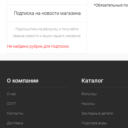
*
Обязательные по
Подписка на новости магазина
Подпишитесь на рассылку и получайте
свежие новости и акции нашего магазина.
Не найдено рубрик для подписки.
О компании
Каталог
О нас
Фильтры
СОУТ
Насосы
Контакты
Закладные детали
Доставка
Подогрев воды